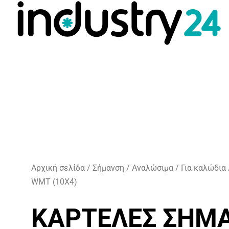
Αρχική σελίδα
/
Σήμανση
/
Αναλώσιμα
/
Για καλώδια
WMT (10X4)
ΚΑΡΤΈΛΕΣ ΣΉΜΑ