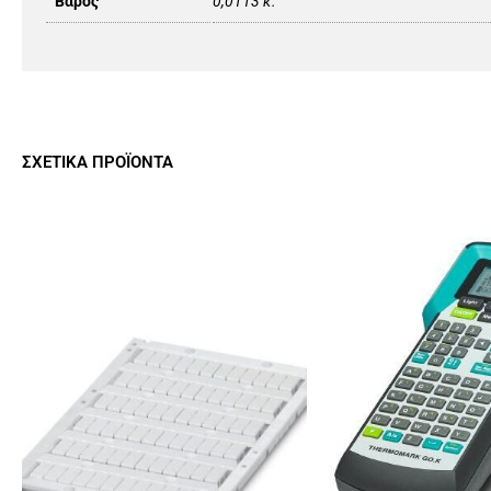
Βάρος
0,0113 κ.
ΣΧΕΤΙΚΆ ΠΡΟΪΌΝΤΑ