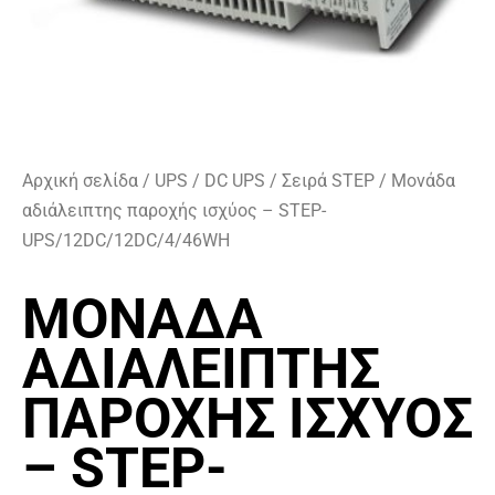
Αρχική σελίδα
/
UPS
/
DC UPS
/
Σειρά STEP
/ Μονάδα
αδιάλειπτης παροχής ισχύος – STEP-
UPS/12DC/12DC/4/46WH
ΜΟΝΆΔΑ
ΑΔΙΆΛΕΙΠΤΗΣ
ΠΑΡΟΧΉΣ ΙΣΧΎΟΣ
– STEP-