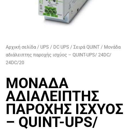
Αρχική σελίδα
/
UPS
/
DC UPS
/
Σειρά QUINT
/ Μονάδα
αδιάλειπτης παροχής ισχύος – QUINT-UPS/ 24DC/
24DC/20
ΜΟΝΆΔΑ
ΑΔΙΆΛΕΙΠΤΗΣ
ΠΑΡΟΧΉΣ ΙΣΧΎΟΣ
– QUINT-UPS/